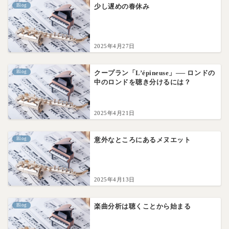
Blog
少し遅めの春休み
2025年4月27日
Blog
クープラン「L’épineuse」── ロンドの
中のロンドを聴き分けるには？
2025年4月21日
Blog
意外なところにあるメヌエット
2025年4月13日
Blog
楽曲分析は聴くことから始まる