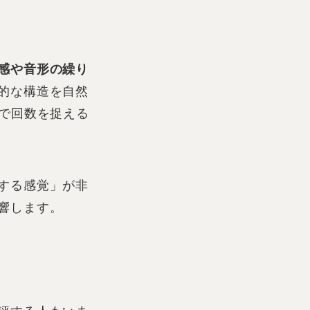
感や音形の繰り
的な構造を自然
体で回数を捉える
する感覚」が非
響します。