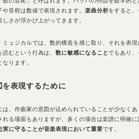
「数の芸術」と呼ばれます。バッハの作品を数学的と
子や音程は数値で表現されます。
楽曲分析
をすると、
美しさが浮かび上がってきます。
・ミュジカルでは、数的構造を感じ取り、それを表現
を読むという行為は、
数に敏感になること
でもあり、
となります。
図を表現するために
には、作曲家の意図が込められていることが少なくあ
される場面もありますが、多くの場合は楽譜に明確に
忠実に守ることが音楽表現において重要
です。