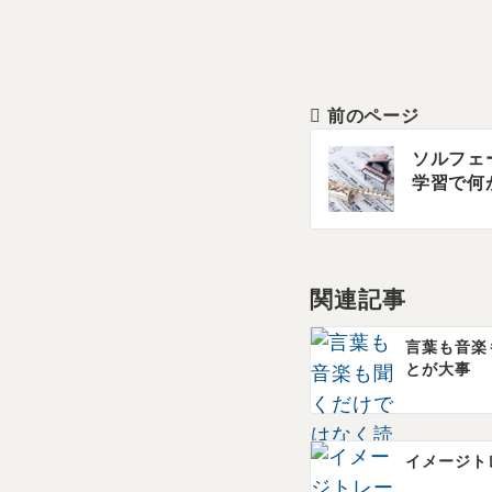
前のページ
投
ソルフェ
学習で何
稿
ナ
ビ
関連記事
ゲ
言葉も音楽
ー
とが大事
シ
ョ
イメージト
ン