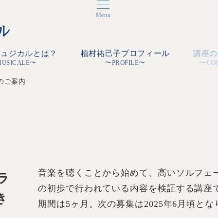
Menu
ミュジカルとは？
植村祐己子プロフィール
講座の
MUSICALE〜
〜PROFILE〜
〜CO
のご案内
音楽を聴くことから始めて、高いソルフェ
ラ
の初歩で行われている内容を検証する講座
き
期間は5ヶ月。次の募集は2025年6月頃と