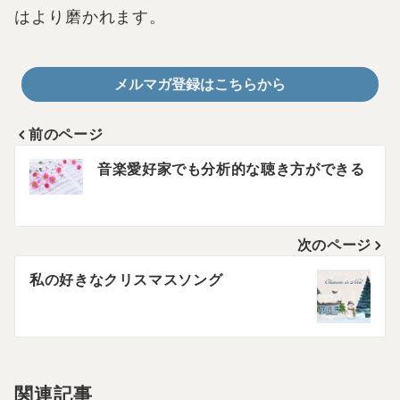
はより磨かれます。
メルマガ登録はこちらから
前のページ
投
音楽愛好家でも分析的な聴き方ができる
稿
ナ
次のページ
ビ
私の好きなクリスマスソング
ゲ
ー
シ
関連記事
ョ