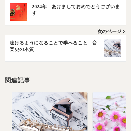
投
2024年 あけましておめでとうございま
す
稿
ナ
次のページ
ビ
聴けるようになることで学べること 音
ゲ
楽史の本質
ー
シ
関連記事
ョ
ン