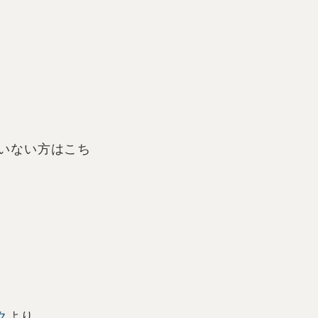
いない方はこち
ク
より。