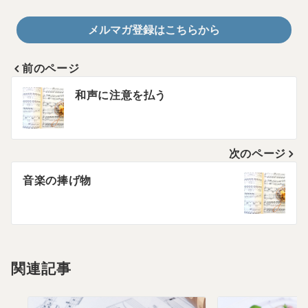
メルマガ登録はこちらから
前のページ
投
和声に注意を払う
稿
ナ
次のページ
ビ
音楽の捧げ物
ゲ
ー
シ
関連記事
ョ
ン