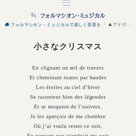
フォルマシオン・ミュジカルで楽しく音楽を
🎄アドヴェントカレンダー 小さなクリスマス Le petit Noël
小さなクリスマス
En clignant un œil de travers
Et cheminant toutes par bandes
Les étoiles au ciel d’hiver
Se racontent bien des légendes
Et se moquent de l’univers.
Je les aperçois de ma chambre
Où j’ai voulu rester ce soir,
En pensant que viendrait me voir